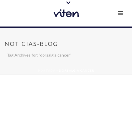
NOTICIAS-BLOG
Tag Archives for: "dorsalgia cancer"
PORTADA
»
DORSALGIA CANCER