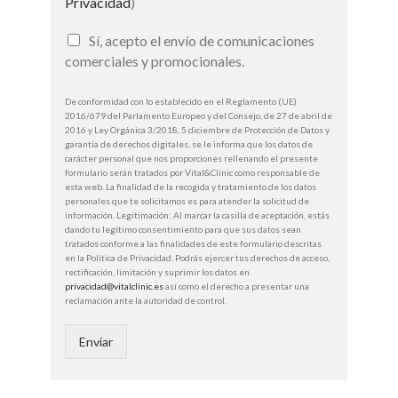
Privacidad
)
Sí, acepto el envío de comunicaciones
comerciales y promocionales.
De conformidad con lo establecido en el Reglamento (UE)
2016/679 del Parlamento Europeo y del Consejo, de 27 de abril de
2016 y Ley Orgánica 3/2018, 5 diciembre de Protección de Datos y
garantía de derechos digitales, se le informa que los datos de
carácter personal que nos proporciones rellenando el presente
formulario serán tratados por Vital&Clinic como responsable de
esta web. La finalidad de la recogida y tratamiento de los datos
personales que te solicitamos es para atender la solicitud de
información. Legitimación: Al marcar la casilla de aceptación, estás
dando tu legítimo consentimiento para que sus datos sean
tratados conforme a las finalidades de este formulario descritas
en la Política de Privacidad. Podrás ejercer tus derechos de acceso,
rectificación, limitación y suprimir los datos en
privacidad@vitalclinic.es
así como el derecho a presentar una
reclamación ante la autoridad de control.
Enviar