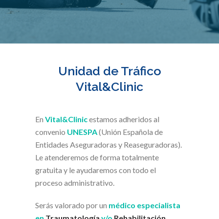
Unidad de Tráfico
Vital&Clinic
En
Vital&Clinic
estamos adheridos al
convenio
UNESPA
(Unión Española de
Entidades Aseguradoras y Reaseguradoras).
Le atenderemos de forma totalmente
gratuita y le ayudaremos con todo el
proceso administrativo.
Serás valorado por un
médico especialista
en
Traumatología
y/o
Rehabilitación
,