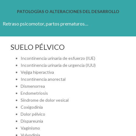
PATOLOGÍAS O ALTERACIONES DEL DESARROLLO
Retraso psicomotor, partos prematuros…
SUELO PÉLVICO
Incontinencia urinaria de esfuerzo (IUE)
Incontinencia urinaria de urgencia (IUU)
Vejiga hiperactiva
Incontinencia anorectal
Dismenorrea
Endometriosis
Síndrome de dolor vesical
Coxigodinia
Dolor pélvico
Dispareunia
Vaginismo
Vulvodinia