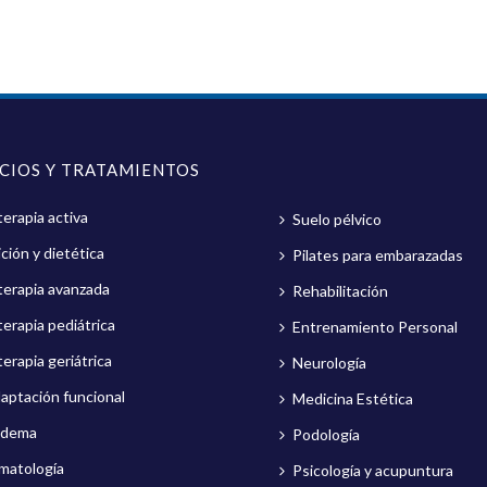
ICIOS Y TRATAMIENTOS
terapia activa
Suelo pélvico
ción y dietética
Pilates para embarazadas
oterapia avanzada
Rehabilitación
terapia pediátrica
Entrenamiento Personal
terapia geriátrica
Neurología
aptación funcional
Medicina Estética
edema
Podología
matología
Psicología y acupuntura