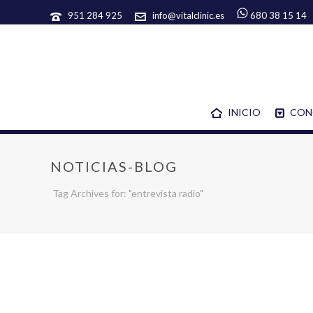
951 284 925
info@vitalclinic.es
680 38 15 14
INICIO
CON
NOTICIAS-BLOG
Tag Archives for: "entrevista radio"