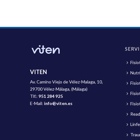
SERV
Fisio
VITEN
Nutri
Av. Camino Viejo de Vélez-Malaga, 10,
Fisi
29700 Vélez-Málaga, (Málaga)
Fisio
Tlf.:
951 284 925
E-Mail:
info@viten.es
Fisio
Read
Linf
Trau