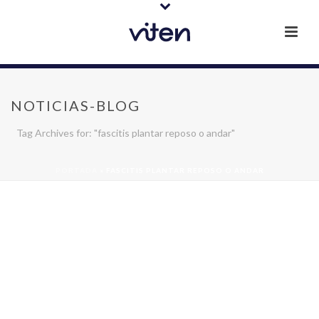
NOTICIAS-BLOG
Tag Archives for: "fascitis plantar reposo o andar"
PORTADA
»
FASCITIS PLANTAR REPOSO O ANDAR