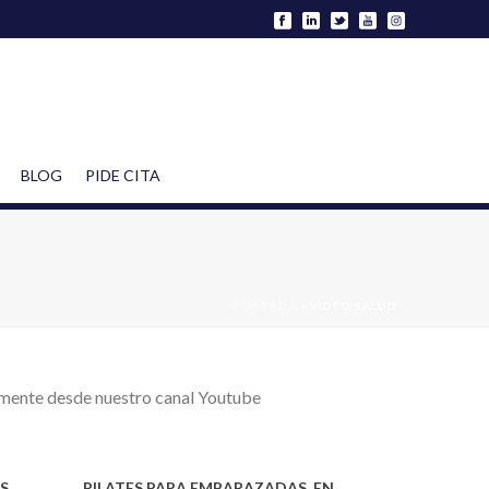
BLOG
PIDE CITA
PORTADA
»
VÍDEO SALUD
amente desde nuestro canal Youtube
S,
PILATES PARA EMBARAZADAS, EN