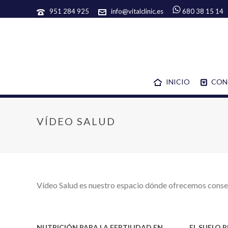
951 284 925
info@vitalclinic.es
680 38 15 14
INICIO
CON
VÍDEO SALUD
Vídeo Salud es nuestro espacio dónde ofrecemos consej
NUTRICIÓN PARA LA FERTILIDAD EN
EL SUELO 