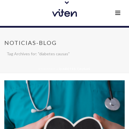
NOTICIAS-BLOG
Tag Archives for: "diabetes causas"
PORTADA
»
DIABETES CAUSAS