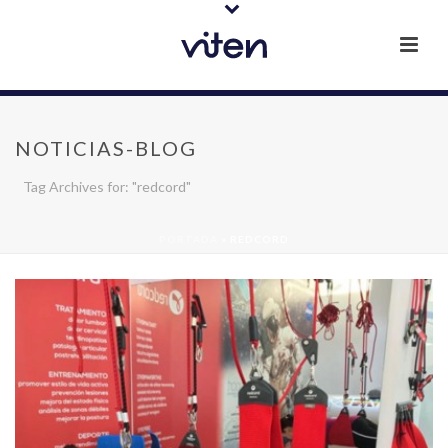
NOTICIAS-BLOG
Tag Archives for: "redcord"
PORTADA
»
REDCORD