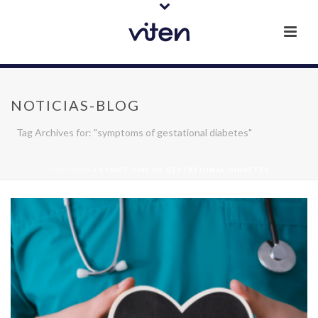
NOTICIAS-BLOG
Tag Archives for: "symptoms of gestational diabetes"
PORTADA
»
SYMPTOMS OF GESTATIONAL DIABETES