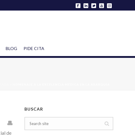
BLOG
PIDE CITA
TADA
»
HOMENAJE A LA EXCELENCIA MÉDICA EN LA AXARQUÍA
BUSCAR
ial de