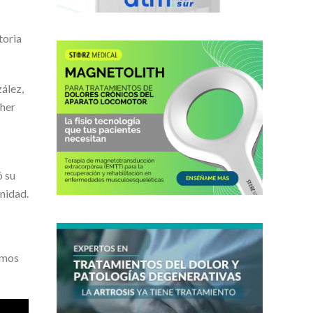
toria
ález,
ther
ó su
unidad.
timos