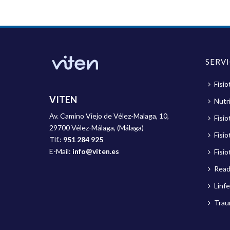
SERV
Fisio
VITEN
Nutri
Av. Camino Viejo de Vélez-Malaga, 10,
Fisi
29700 Vélez-Málaga, (Málaga)
Fisio
Tlf.:
951 284 925
E-Mail:
info@viten.es
Fisio
Read
Linf
Trau