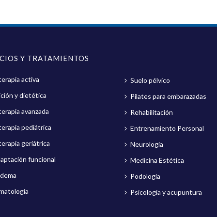
ICIOS Y TRATAMIENTOS
terapia activa
Suelo pélvico
ción y dietética
Pilates para embarazadas
oterapia avanzada
Rehabilitación
terapia pediátrica
Entrenamiento Personal
terapia geriátrica
Neurología
aptación funcional
Medicina Estética
edema
Podología
matología
Psicología y acupuntura