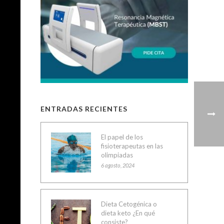
ENTRADAS RECIENTES
El papel de los
fisioterapeutas en las
olimpiadas
6 agosto, 2024
Dieta Cetogénica o
dieta keto ¿En qué
consiste?