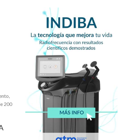
ento,
de 200
A