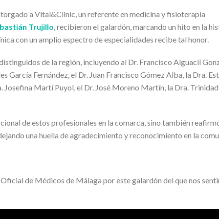
rgado a Vital&Clinic, un referente en medicina y fisioterapia
astián Trujillo
, recibieron el galardón, marcando un hito en la his
línica con un amplio espectro de especialidades recibe tal honor.
stinguidos de la región, incluyendo al Dr. Francisco Alguacil Gonz
les García Fernández, el Dr. Juan Francisco Gómez Alba, la Dra. Es
a. Josefina Martí Puyol, el Dr. José Moreno Martín, la Dra. Trinidad
pcional de estos profesionales en la comarca, sino también reafirm
, dejando una huella de agradecimiento y reconocimiento en la com
o Oficial de Médicos de Málaga por este galardón del que nos sen