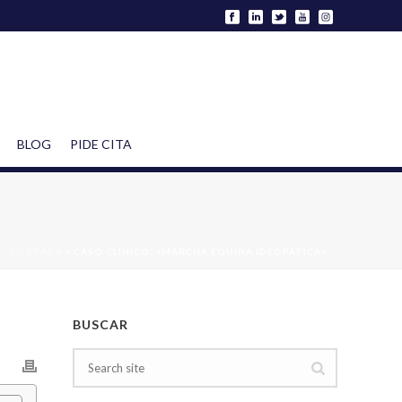
BLOG
PIDE CITA
PORTADA
»
CASO CLÍNICO: «MARCHA EQUINA IDEOPÁTICA»
BUSCAR