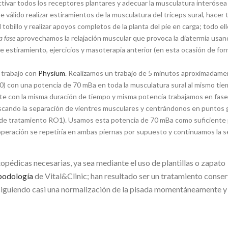
e activar todos los receptores plantares y adecuar la musculatura interósea
álido realizar estiramientos de la musculatura del tríceps sural, hacer 
tobillo y realizar apoyos completos de la planta del pie en carga; todo ell
a fase
aprovechamos la relajación muscular que provoca la diatermia usan
a de estiramiento, ejercicios y masoterapia anterior (en esta ocasión de fo
 trabajo con
Physium
. Realizamos un trabajo de 5 minutos aproximadam
P.0) con una potencia de 70 mBa en toda la musculatura sural al mismo ti
nte con la misma duración de tiempo y misma potencia trabajamos en fase
scando la separación de vientres musculares y centrándonos en puntos g
al de tratamiento RO1). Usamos esta potencia de 70 mBa como suficiente
 operación se repetiría en ambas piernas por supuesto y continuamos la s
opédicas necesarias, ya sea mediante el uso de plantillas o zapato
podología
de Vital&Clinic; han resultado ser un tratamiento conse
siguiendo casi una normalización de la pisada momentáneamente y