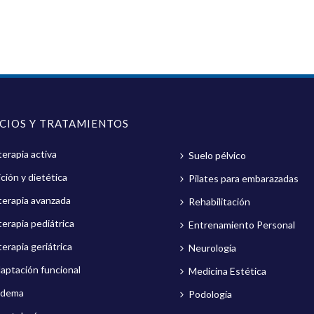
ICIOS Y TRATAMIENTOS
terapia activa
Suelo pélvico
ción y dietética
Pilates para embarazadas
oterapia avanzada
Rehabilitación
terapia pediátrica
Entrenamiento Personal
terapia geriátrica
Neurología
aptación funcional
Medicina Estética
edema
Podología