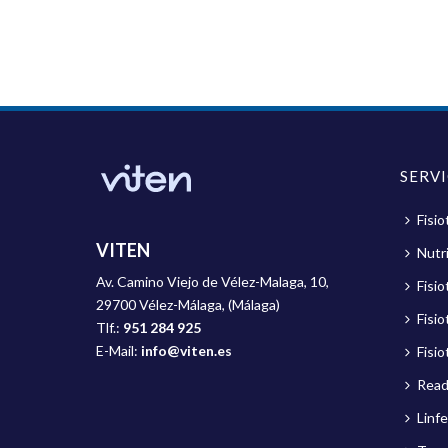
SERV
Fisio
VITEN
Nutri
Av. Camino Viejo de Vélez-Malaga, 10,
Fisi
29700 Vélez-Málaga, (Málaga)
Fisio
Tlf.:
951 284 925
E-Mail:
info@viten.es
Fisio
Read
Linf