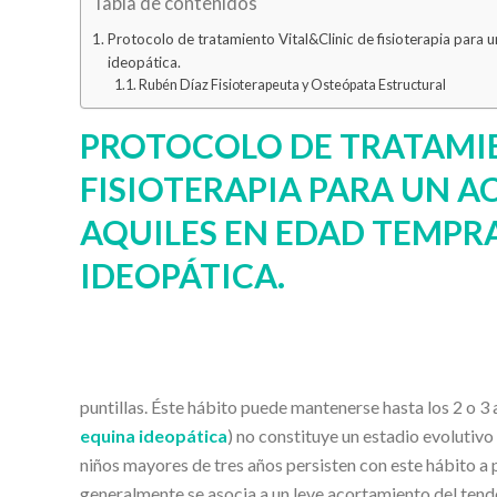
Tabla de contenidos
Protocolo de tratamiento Vital&Clinic de fisioterapia para
ideopática.
Rubén Díaz Fisioterapeuta y Osteópata Estructural
PROTOCOLO DE TRATAMIE
FISIOTERAPIA PARA UN 
AQUILES EN EDAD TEMPR
IDEOPÁTICA.
puntillas. Éste hábito puede mantenerse hasta los 2 o 
equina ideopática
) no constituye un estadio evolutivo
niños mayores de tres años persisten con este hábito a 
generalmente se asocia a un leve acortamiento del tend