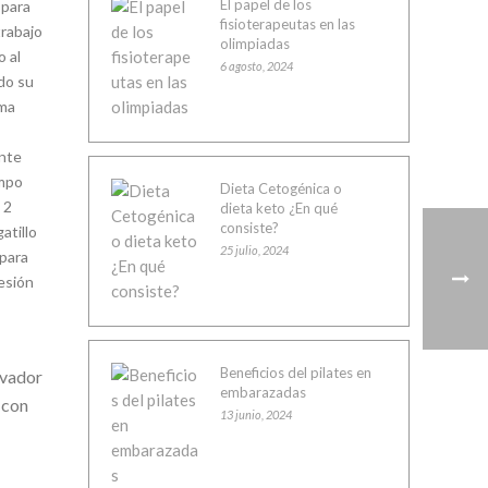
El papel de los
 para
fisioterapeutas en las
trabajo
olimpiadas
o al
6 agosto, 2024
do su
rma
ente
empo
Dieta Cetogénica o
 2
dieta keto ¿En qué
consiste?
atillo
25 julio, 2024
 para
esión
Beneficios del pilates en
rvador
embarazadas
 con
13 junio, 2024