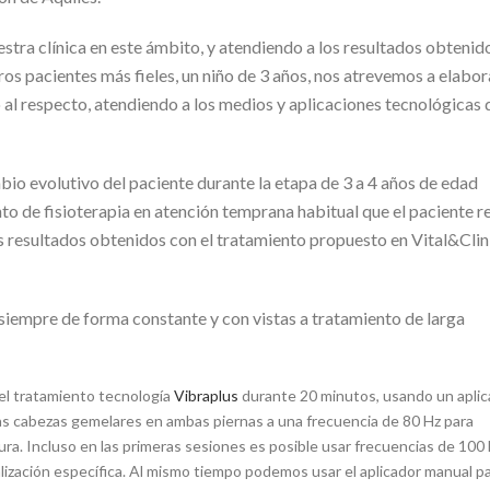
estra clínica en este ámbito, y atendiendo a los resultados obtenid
os pacientes más fieles, un niño de 3 años, nos atrevemos a elabor
o al respecto, atendiendo a los medios y aplicaciones tecnológicas 
io evolutivo del paciente durante la etapa de 3 a 4 años de edad
o de fisioterapia en atención temprana habitual que el paciente r
os resultados obtenidos con el tratamiento propuesto en Vital&Clin
, siempre de forma constante y con vistas a tratamiento de larga
el tratamiento tecnología
Vibraplus
durante 20 minutos, usando un aplic
bas cabezas gemelares en ambas piernas a una frecuencia de 80 Hz para
ura. Incluso en las primeras sesiones es posible usar frecuencias de 100
ización específica. Al mismo tiempo podemos usar el aplicador manual p