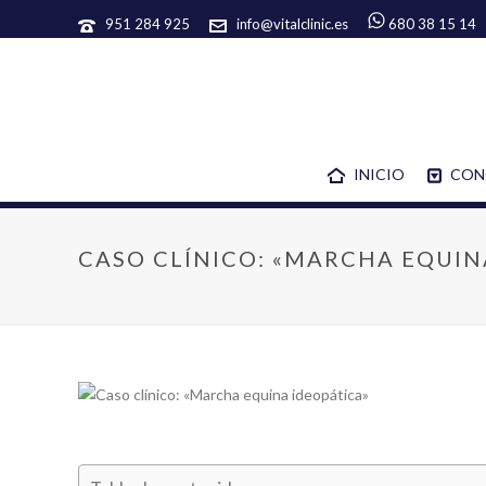
951 284 925
info@vitalclinic.es
680 38 15 14
INICIO
CON
CASO CLÍNICO: «MARCHA EQUIN