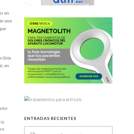
os en
ar una
que
ecibía
ic en
ador
ENTRADAS RECIENTES
 Hz
ara