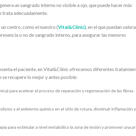
genera un sangrado interno no visible a ojo, que puede hacer más
se trata adecuadamente.
 un centro, como el nuestro (
Vital&Clinic)
, en el que puedan valora
 presencia o no de sangrado interno, para asegurar las menores
resenta el paciente, en Vital&Clinic ofrecemos diferentes tratamien
e se recupere lo mejor y antes posible:
ánica) para acelerar el proceso de reparación y regeneración de las fibras
olismo y el ambiente químico en el sitio de rotura, disminuir inflamación y
a para estimular a nivel metabólico la zona de lesión y promover una p