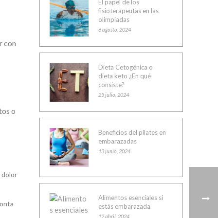
El papel de los
fisioterapeutas en las
olimpiadas
6 agosto, 2024
r con
Dieta Cetogénica o
dieta keto ¿En qué
consiste?
25 julio, 2024
tos o
Beneficios del pilates en
embarazadas
13 junio, 2024
 dolor
Alimentos esenciales si
ronta
estás embarazada
12 abril, 2024