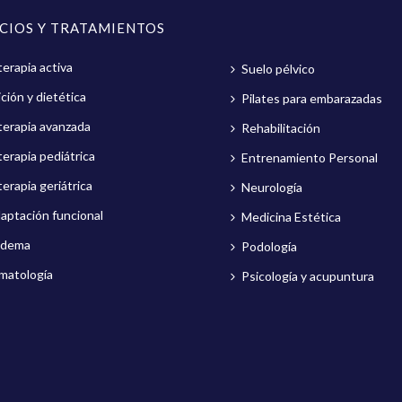
ICIOS Y TRATAMIENTOS
terapia activa
Suelo pélvico
ción y dietética
Pilates para embarazadas
oterapia avanzada
Rehabilitación
terapia pediátrica
Entrenamiento Personal
terapia geriátrica
Neurología
aptación funcional
Medicina Estética
edema
Podología
matología
Psicología y acupuntura