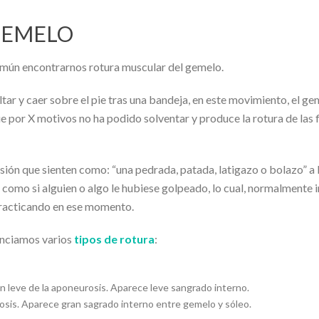
GEMELO
común encontrarnos rotura muscular del gemelo.
altar y caer sobre el pie tras una bandeja, en este movimiento, el ge
 por X motivos no ha podido solventar y produce la rotura de las 
sión que sienten como: “una pedrada, patada, latigazo o bolazo” a 
rás como si alguien o algo le hubiese golpeado, lo cual, normalmente
practicando en ese momento.
enciamos varios
tipos de rotura
:
ón leve de la aponeurosis. Aparece leve sangrado interno.
rosis. Aparece gran sagrado interno entre gemelo y sóleo.