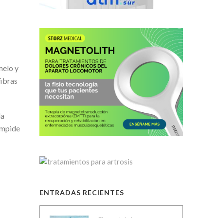
melo y
fibras
la
 impide
ENTRADAS RECIENTES