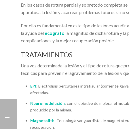
En los casos de rotura parcial y sobretodo completa se 
aparatosa la lesión y acarrear problemas futuros si no 
Por ello es fundamental en este tipo de lesiones acudir a
la ayuda del
ecógrafo
la magnitud de dicha rotura y la
complicaciones y la mejor recuperación posible.
TRATAMIENTOS
Una vez determinada la lesión y el tipo de rotura que p
técnicas para prevenir el agravamiento de la lesión y qu
EPI
: Electrolisis percutánea intratisular (corriente galv
afectadas.
Neuromodulación
: con el objetivo de mejorar el metab
producido por la misma.
Magnetolith:
Tecnología vanguardista de magnetoterapi
recuperación.