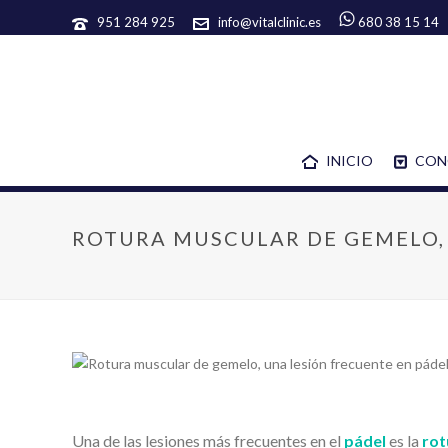
951 284 925
info@vitalclinic.es
680 38 15 14
INICIO
CON
ROTURA MUSCULAR DE GEMELO,
Una de las lesiones más frecuentes en el
pádel
es la
rot