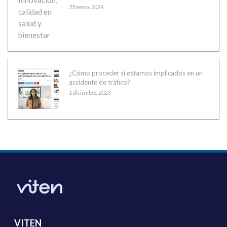
25 enero, 2024
¿Cómo proceder si estamos implicados en un
accidente de tráfico?
1 diciembre, 2023
VITEN