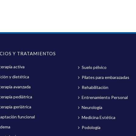
ICIOS Y TRATAMIENTOS
terapia activa
Suelo pélvico
ción y dietética
Pilates para embarazadas
oterapia avanzada
Rehabilitación
terapia pediátrica
Entrenamiento Personal
terapia geriátrica
Neurología
aptación funcional
Medicina Estética
edema
Podología