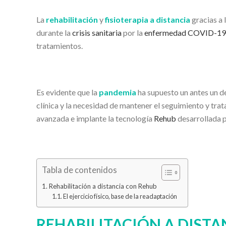
La
rehabilitación
y
fisioterapia a distancia
gracias a 
durante la
crisis sanitaria
por la
enfermedad COVID-19
tratamientos.
Es evidente que la
pandemia
ha supuesto un antes un des
clínica y la necesidad de mantener el seguimiento y tra
avanzada e implante la tecnología
Rehub
desarrollada 
Tabla de contenidos
Rehabilitación a distancia con Rehub
El ejercicio físico, base de la readaptación
REHABILITACIÓN A DIST