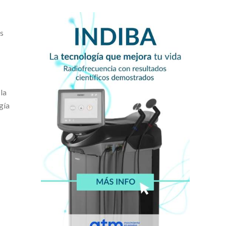
os
la
gía