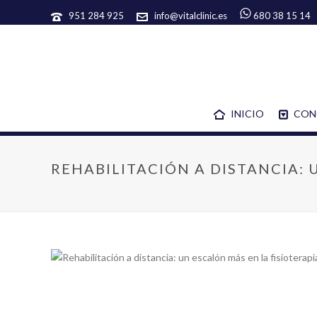
951 284 925
info@vitalclinic.es
680 38 15 14
INICIO
CON
REHABILITACIÓN A DISTANCIA: 