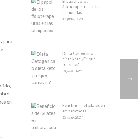
El papel de los
fisioterapeutas en las
olimpiadas
6 agosto, 2024
s para
se
Dieta Cetogénica o
dieta keto ¿En qué
consiste?
25 julio, 2024
ntido,
mbro,
nes en
Beneficios del pilates en
embarazadas
13 junio, 2024
ir