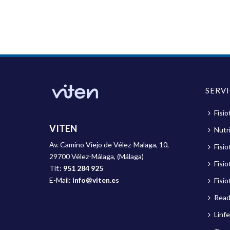
SERV
Fisio
VITEN
Nutri
Av. Camino Viejo de Vélez-Malaga, 10,
Fisi
29700 Vélez-Málaga, (Málaga)
Fisio
Tlf.:
951 284 925
E-Mail:
info@viten.es
Fisio
Read
Linf