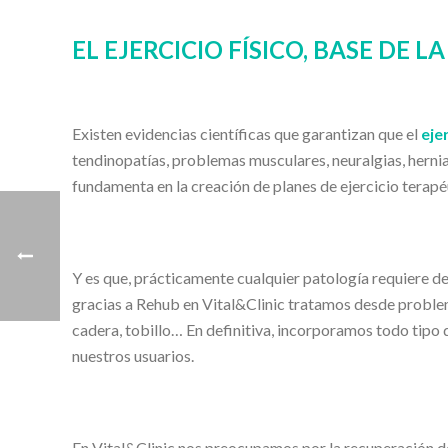
EL EJERCICIO FÍSICO, BASE DE 
Existen evidencias científicas que garantizan que el
eje
tendinopatías, problemas musculares, neuralgias, hernias
fundamenta en la creación de planes de ejercicio terapé
Y es que, prácticamente cualquier patología requiere de 
gracias a Rehub en Vital&Clinic tratamos desde problem
cadera, tobillo… En definitiva, incorporamos todo tipo 
nuestros usuarios.
En Vital&Clinic nos preocupamos por la recuperación de