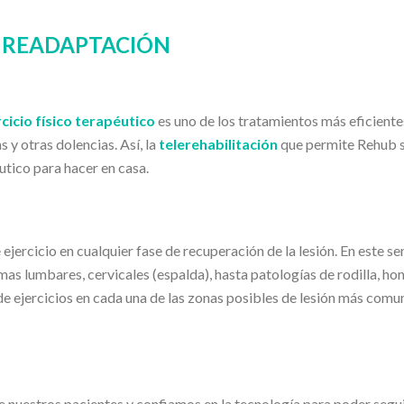
LA READAPTACIÓN
rcicio físico terapéutico
es uno de los tratamientos más eficiente
 y otras dolencias. Así, la
telerehabilitación
que permite Rehub 
utico para hacer en casa.
ejercicio en cualquier fase de recuperación de la lesión. En este se
as lumbares, cervicales (espalda), hasta patologías de rodilla, ho
de ejercicios en cada una de las zonas posibles de lesión más comu
 nuestros pacientes y confiamos en la tecnología para poder segu