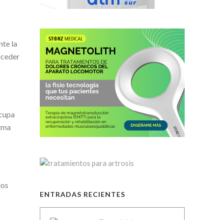
nte la
cceder
ocupa
orma
los
ENTRADAS RECIENTES