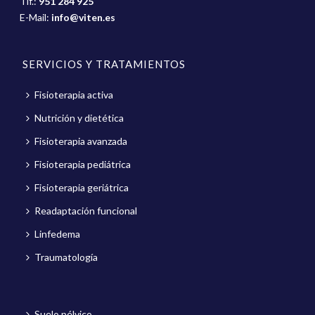
Tlf.:
951 284 925
E-Mail:
info@viten.es
SERVICIOS Y TRATAMIENTOS
Fisioterapia activa
Nutrición y dietética
Fisioterapia avanzada
Fisioterapia pediátrica
Fisioterapia geriátrica
Readaptación funcional
Linfedema
Traumatología
Suelo pélvico