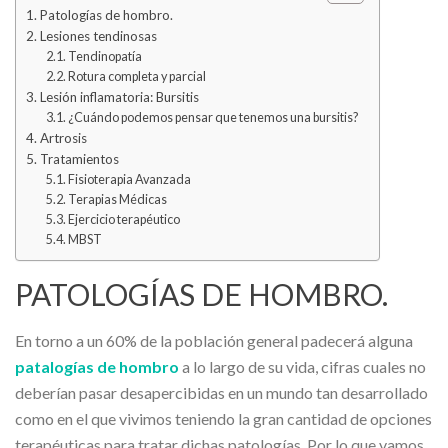
Patologías de hombro.
Lesiones tendinosas
Tendinopatía
Rotura completa y parcial
Lesión inflamatoria: Bursitis
¿Cuándo podemos pensar que tenemos una bursitis?
Artrosis
Tratamientos
Fisioterapia Avanzada
Terapias Médicas
Ejercicio terapéutico
MBST
PATOLOGÍAS DE HOMBRO.
En torno a un 60% de la población general padecerá alguna
patalogías de hombro
a lo largo de su vida, cifras cuales no
deberían pasar desapercibidas en un mundo tan desarrollado
como en el que vivimos teniendo la gran cantidad de opciones
terapéuticas para tratar dichas patologías. Por lo que vamos