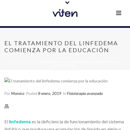
EL TRATAMIENTO DEL LINFEDEMA
COMIENZA POR LA EDUCACIÓN
PORTADA
»
EL TRATAMIENTO DEL LINFEDEMA COMIENZA POR LA
EDUCACIÓN
Por
Momico
Posted
8 enero, 2019
In
Fisioterapia avanzada
El
linfedema
es la deficiencia de funcionamiento del sistema
linfático que produce una acumulación de líquido en algún o