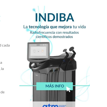
E
d cada
ia
 la
 de