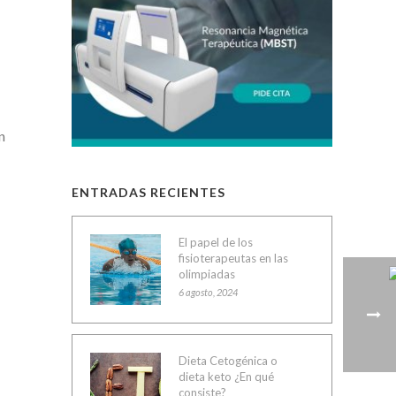
n
ENTRADAS RECIENTES
El papel de los
fisioterapeutas en las
olimpiadas
6 agosto, 2024
Dieta Cetogénica o
dieta keto ¿En qué
consiste?