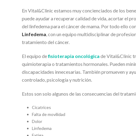
En Vital&Clinic estamos muy concienciados de los benef
puede ayudar a recuperar calidad de vida, acortar el pr
del linfedema para el cáncer de mama. Por todo ello c
Linfedema
, con un equipo multidisciplinar de profesio
tratamiento del cáncer.
El equipo de
fisioterapia oncológica
de Vital&Clinic t
quimioterapia o tratamientos hormonales. Pueden minimi
discapacidades innecesarias. También promueven y ayud
controlado, psicología y nutrición.
Estos son solo algunos de las consecuencias del tratam
Cicatrices
Falta de movilidad
Dolor
Linfedema
Fatiga