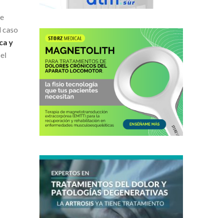
se
l caso
ca y
el