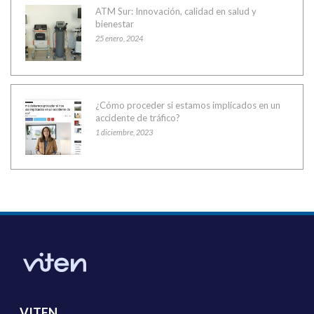
ATM Sur: Innovación, calidad en salud y
bienestar
25 enero, 2024
¿Cómo proceder si estamos implicados en un
accidente de tráfico?
1 diciembre, 2023
VITEN