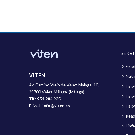
SERV
Fisio
VITEN
Nutri
Av. Camino Viejo de Vélez-Malaga, 10,
Fisi
29700 Vélez-Málaga, (Málaga)
Fisio
Tlf.:
951 284 925
E-Mail:
info@viten.es
Fisio
Read
Linf