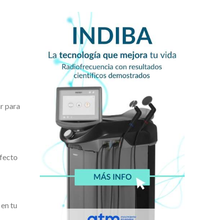
ar para
efecto
 en tu