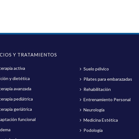
ICIOS Y TRATAMIENTOS
terapia activa
Suelo pélvico
ción y dietética
Pilates para embarazadas
oterapia avanzada
Rehabilitación
terapia pediátrica
Entrenamiento Personal
terapia geriátrica
Neurología
aptación funcional
Medicina Estética
edema
Podología