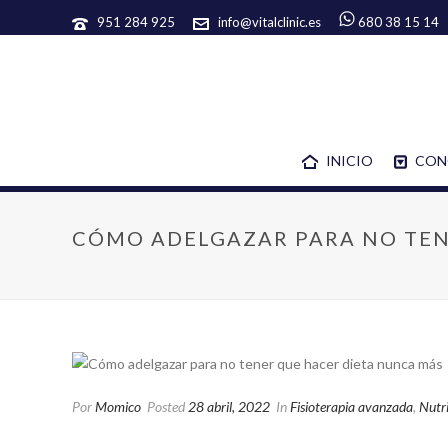
951 284 925
info@vitalclinic.es
680 38 15 14
INICIO
CON
CÓMO ADELGAZAR PARA NO TEN
Por
Momico
Posted
28 abril, 2022
In
Fisioterapia avanzada
,
Nutri