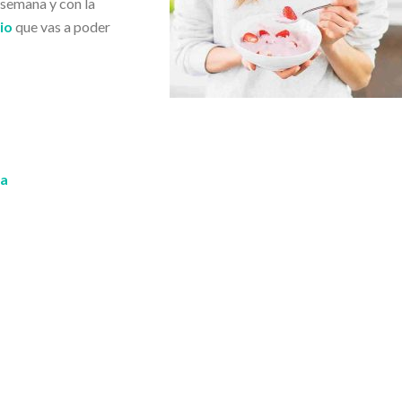
semana y con la
io
que vas a poder
ta