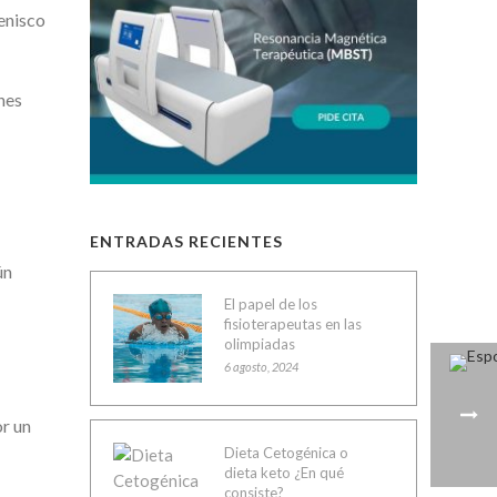
menisco
nes
ENTRADAS RECIENTES
ún
El papel de los
fisioterapeutas en las
olimpiadas
6 agosto, 2024
or un
Dieta Cetogénica o
dieta keto ¿En qué
consiste?