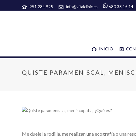
951 284 925
info@vitalclinic.es
680 38 15 14
INICIO
CON
QUISTE PARAMENISCAL, MENISCO
Me duele la rodilla, me realizan una ecografía o una re