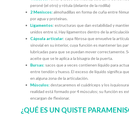
peroné (el otro) y rótula (delante de la rodilla)
2 Meniscos:
almohadillas en forma de cuña entre fémur
por agua y proteínas.
Ligamentos
: estructuras que dan estabilidad y manti
unidos entre sí. Hay ligamentos dentro de la articulación
Cápsula articular
: capa fibrosa que envuelve la articul
sinovial en su interior, cuya función es mantener las part
lubricadas para que se puedan mover correctamente. Se
aceite que se le aplica a la bisagra de la puerta.
Bursas:
sacos que a veces contienen líquido para actu
entre tendón y hueso. El exceso de líquido significa qu
en alguna zona de la articulación.
Músculos:
destacaremos el cuádriceps y los isquiosurale
realidad está formado por 4 músculos; su función es ext
encargan de flexionar.
¿QUÉ ES UN QUISTE PARAMENIS