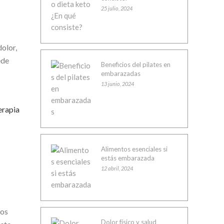
25 julio, 2024
dolor,
ede
Beneficios del pilates en
embarazadas
13 junio, 2024
erapia
Alimentos esenciales si
estás embarazada
12 abril, 2024
dos
Dolor físico y salud