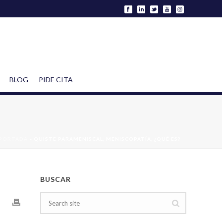
BLOG
PIDE CITA
PORTADA
»
QUISTE PARAMENISCAL, MENISCOPATÍA, ¿QUÉ ES?
BUSCAR